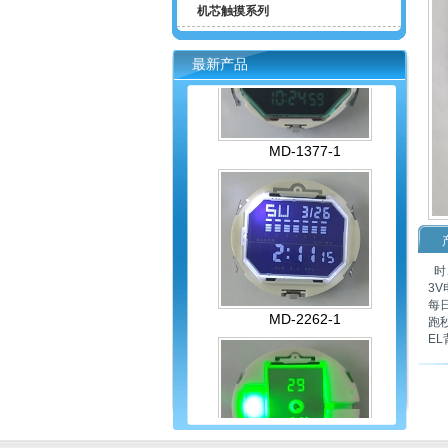
机芯触摸系列
最新产品
MD-1377-1
时
3V
每
MD-2262-1
跑
EL