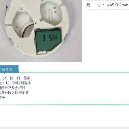
尺 寸： Ф45*9.2mm
产品详情
、分、秒、日、星期
电；12、24时制选择
日闹钟及整点报时
秒及分段计时/倒计时
背光