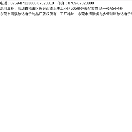
电话：0769-87323800 87323810 传真：0769-87323800
MD-2386
深圳展柜：深圳市福田区振兴西路上步工业区505栋钟表配套市 场一楼A54号柜
东莞市清溪敏达电子制品厂版权所有 工厂地址：东莞市清溪镇九乡管理区敏达电子
MD-1177-2
MD-2266